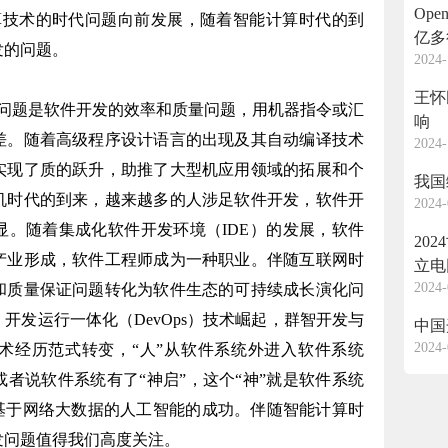
Ope
技术的时代问题向前发展，随着智能计算时代的到
亿多
发的问题。
2024-
王怀
题是软件开发的效率和质量问题，用机器指令或汇
响
差。随着高级程序设计语言的出现及其自动编译技术
2024-
实现了质的跃升，助推了大型机应用领域的拓展和个
我国
机时代的到来，越来越多的人涉足软件开发，软件开
2024-
显。随着集成化软件开发环境（IDE）的发展，软件
20
产业形成，软件工程师成为一种职业。伴随互联网时
立电
2024-
和质量保证问题转化为软件生态的可持续成长演化问
联网
开发运行一体化（DevOps）技术崛起，群智开发与
中国
2024-
术经历范式转变，“人”从软件系统外进入软件系统
者说软件系统有了“神启”，这个“神”就是软件系统
了基于网络大数据的人工智能的成功。伴随智能计算时
发问题值得我们高度关注。