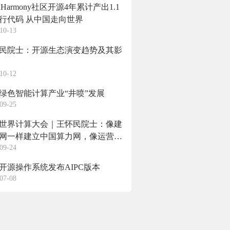
nHarmony社区开源4年累计产出1.1
行代码 从中国走向世界
10-13
民院士：开源生态演变趋势及其影
10-12
绿色智能计算产业“井喷”发展
09-25
24世界计算大会｜王怀民院士：像建
网一样建立中国算力网，像运营互
09-24
一样运营算力网
开源操作系统发布AIPC版本
07-08