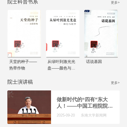
院士科普书系
更多>
天堂的种子——
从绿叶到激光光
话说基因
热带作物
盘——颜色与化
学
院士演讲稿
更多>
做新时代的“四有”东大
人！——中国工程院院
士、东南大学校长孙友宏
2025-09-20 东南大学新闻网
在2025年开学典礼上的
致辞