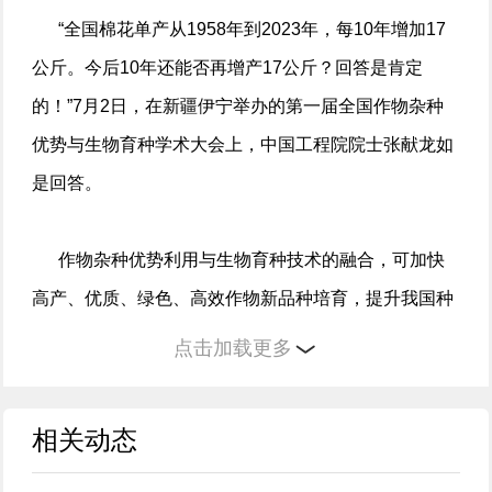
“全国棉花单产从1958年到2023年，每10年增加17
公斤。今后10年还能否再增产17公斤？回答是肯定
的！”7月2日，在新疆伊宁举办的第一届全国作物杂种
优势与生物育种学术大会上，中国工程院院士张献龙如
是回答。
作物杂种优势利用与生物育种技术的融合，可加快
高产、优质、绿色、高效作物新品种培育，提升我国种
业核心竞争力，助力打赢种业翻身仗。2024年中央一号
点击加载更多
文件强调推动生物育种产业化扩面提速。本届大会上，
中国工程院院士张献龙、中国科学院院士谢华安、中国
相关动态
工程院院士胡培松三位院士，聚焦“种业新质生产力与国
家粮食安全”主题，共话作物杂种优势与生物育种前沿。