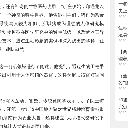
一餐
，还有神奇的生物医药功用。”讲座伊始，印遇龙以
尖上
了一个神奇的科学世界。他告诉同学们，猪作为杂食
2026-
系统与人较为相似，所以猪成为理想的人体研究模
达标
验动物模型在医学研究中的独特优势，以及猪器官异
殖臭
沿技术，通过生动形象的案例和深入浅出的解释，让
2026-
懂、趣味盎然。
【两
理养
2026-
一前沿领域进行了阐述。他提到，通过生物工程手
育出可用于人体移植的器官，这将为解决器官短缺问
（全
芯”
2026-
印遇
行深入互动、答疑。该校黄同学表示，听了院士讲
究迈
义，还第一次知道中国地方猪对世界猪种培育贡献重
2025-
而湖南作为农业大省，还将建立“大型模式猪研发平
切都让人觉得新奇而自豪。