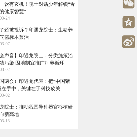
一饮有玄机！院士对话少年解锁“舌
的健康智慧”
03-24
了还被投诉？印遇龙院士：生猪养
气需标本兼治
03-07
会声音】印遇龙院士：分类施策治
殖污染 因地制宜推广种养循环
03-02
国两会）印遇龙代表：把“中国猪
握在手中，关键在于科技攻关
03-02
龙院士：推动我国异种器官移植研
向新高地
03-13