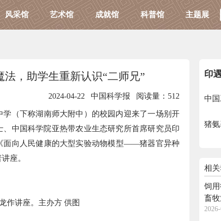
风采馆
艺术馆
成就馆
科普馆
主题展
印
魔法，助学生重新认识“二师兄”
2024-04-22 中国科学报
阅读量：512
中国
中学（下称湖南师大附中）的校园内迎来了一场别开
猪氨
士、中国科学院亚热带农业生态研究所首席研究员印
《面向人民健康的大型实验动物模型——猪器官异种
普讲座。
相关
饲用
畜牧
龙作讲座。主办方 供图
2026-
方案