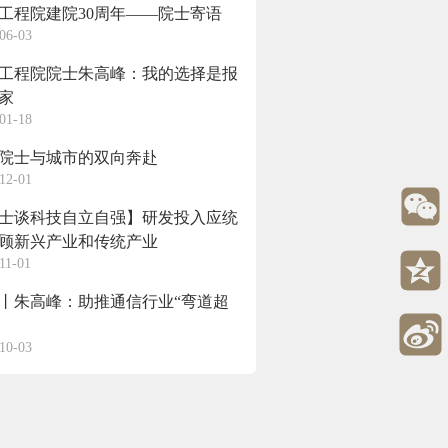
工程院建院30周年——院士寄语
06-03
工程院院士朱高峰：我的选择是报
家
01-18
院士与城市的双向奔赴
12-01
士谈科技自立自强】研发投入应统
顾新兴产业和传统产业
11-01
丨朱高峰：助推通信行业“弯道超
10-03