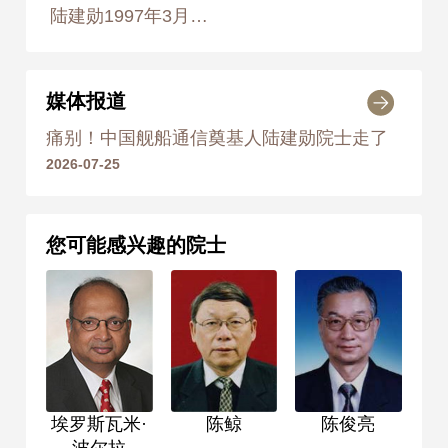
陆建勋1997年3月25日 摄于北京中国舰船研究院 摄影师：侯艺兵
媒体报道
痛别！中国舰船通信奠基人陆建勋院士走了
2026-07-25
您可能感兴趣的院士
埃罗斯瓦米·
陈鲸
陈俊亮