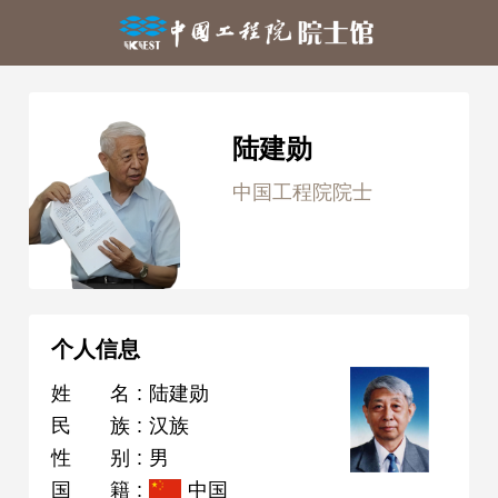
陆建勋
中国工程院院士
个人信息
姓名
:
陆建勋
民族
:
汉族
性别
:
男
国籍
:
中国