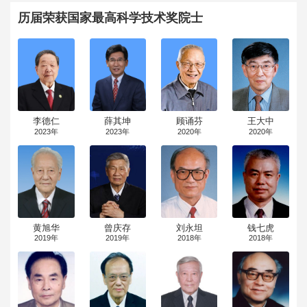
历届荣获国家最高科学技术奖院士
李德仁
薛其坤
顾诵芬
王大中
2023年
2023年
2020年
2020年
黄旭华
曾庆存
刘永坦
钱七虎
2019年
2019年
2018年
2018年