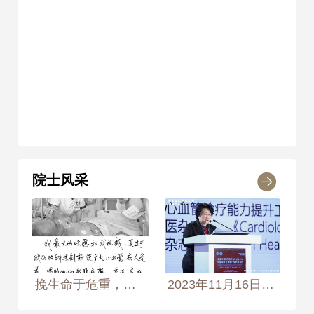
院士风采
挽生命于危重，继医学以创新 2014年8月10日， 摄于沈阳军区总医院心血管内科 摄影师：黄慧靖、侯艺兵
2023年11月16日，韩雅玲院士在北京召开的国家重点研发计划“脉络学说营卫理论指导系统干预心血管事件链研究”成果发布会上致辞