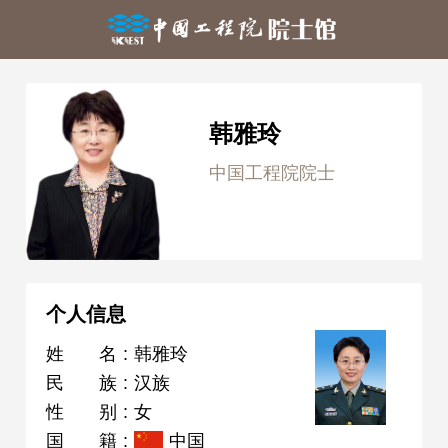
韩雅玲
中国工程院院士
个人信息
姓名
:
韩雅玲
民族
:
汉族
性别
:
女
国籍
:
中国