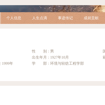
个人信息
人生点滴
事迹传记
成就贡献
性别
:
男
出生年月
:
1927年10月
中国工程院院士 1999年
学部
:
环境与轻纺工程学部