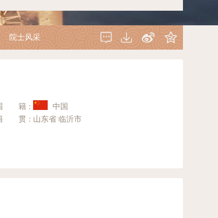
院士风采
国籍
:
中国
籍贯
:
山东省 临沂市