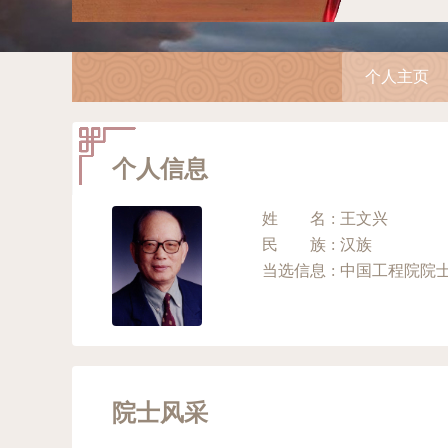
个人主页
个人信息
姓名
:
王文兴
民族
:
汉族
当选信息
:
院士风采