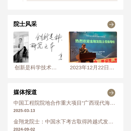
2006年
荣获 光华工程科技奖工程
奖
院士风采
2007
2007年
荣获 国家海洋局创新成果
奖 特等奖
2013
创新是科学技术研究之本 2001年4月12日， 摄于杭州国家海洋局第二海洋研究所海底图形图像处理实验室 摄影师：侯艺兵、王生生、王志英
2023年12月22日，金翔龙院士在母校龙门浩隆平小学报告会上作报告
2013年
《《金翔龙文集》》 科学出
版社
2017
媒体报道
2017年
《强海国士——中国工程院
中国工程院院地合作重大项目“广西现代海洋产业高质量发展战略研究”启动会在南宁召开
院士金翔龙传记》 海洋出版社
2025-03-13
金翔龙院士：中国水下考古取得跨越式发展 | 科技导报
2024-09-02