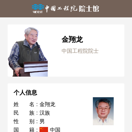
金翔龙
中国工程院院士
个人信息
姓名
:
金翔龙
民族
:
汉族
性别
:
男
国籍
:
中国