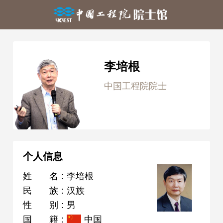
李培根
中国工程院院士
个人信息
姓名
:
李培根
民族
:
汉族
性别
:
男
国籍
:
中国