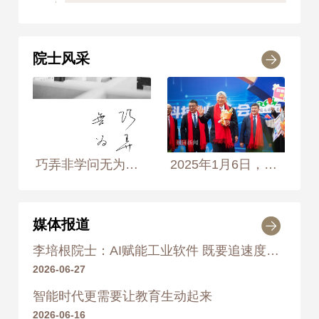
1998年
荣获 湖北省科学技术进步
奖 一等奖
院士风采
1999
1999年
荣获 大学领先奖
2000
2000年
荣获 中国高校科学技术进步
巧弄非学问无为有知音 2004年3月29日， 摄于武汉华中科技大学机械科学与工程学院信息技术研究室 摄影师：侯艺兵、王生生
2025年1月6日，中国工程院院士、华中科技大学教授李培根荣获2024年度湖北省科学技术突出贡献奖，在2025年湖北省科技创新大会及院士专家走红毯活动
奖 一等奖
2001
媒体报道
2001年
荣获 国家科学技术进步
奖 二等奖
李培根院士：AI赋能工业软件 既要追速度更要重实效
2026-06-27
2003
智能时代更需要让教育生动起来
2003年
荣获 湖北省科学技术进步
2026-06-16