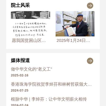
院士风采
2009
2009年
荣获 金奖章
2012
2012年
荣获 伊丽莎白二世钻禧奖章
愿我国贫困山区的教育及医疗事业健康发展 2004年, 摄于香港大学岩石力学实验室 摄影师：侯艺兵、王生生
2025年1月24日，中国工程院院士李焯芬在饶宗颐学术馆内的“选堂文库”展示古琴谱
2013
2013年
荣获 香港特别行政区金紫荆
媒体报道
星章
做中华文化的“老义工”
2025-02-16
2013年
荣获 香港特别行政区金紫荆
香港珠海学院祝贺李焯芬和林树哲获颁大紫荆勋章
星章
2024-07-25
2020
根脉中华 | 李焯芬：让中华文明薪火相传
2024-07-24