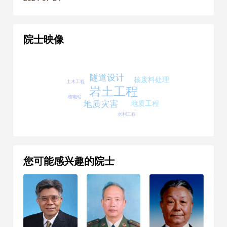
2020年
荣获 国家自然科学奖 二等
奖
院士映像
2020年
荣获 中国岩石力学与工程学
会自然科学奖 一等奖
隧道设计
核废料处理
土木工程
岩土工程
核电站
地质灾害
地质工程
水利工程
您可能感兴趣的院士