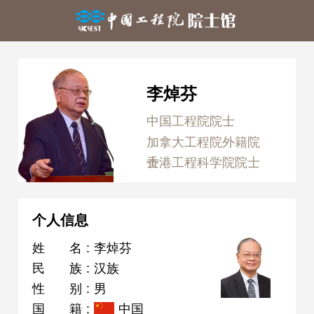
李焯芬
中国工程院院士
加拿大工程院外籍院
士
香港工程科学院院士
个人信息
姓名
:
李焯芬
民族
:
汉族
性别
:
男
国籍
:
中国