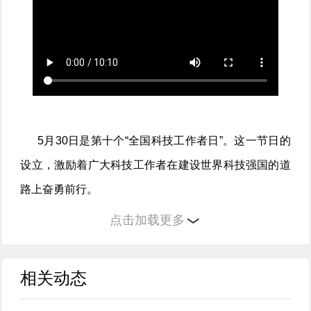
5月30日是第十个“全国科技工作者日”。这一节日的
设立，激励着广大科技工作者在建设世界科技强国的道
路上奋勇前行。
点击加载更多
青年是创新的希望，也是科技的未来。青年科技工
作者如何践行勇攀高峰、敢为人先的创新精神，如何借
相关动态
助AI做好科研，怎么选择专业方向？围绕这些话题，新
华网专访中国科学院院士、北京大学计算机学院教授梅