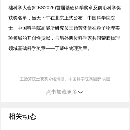
础科学大会(ICBS2026)首届基础科学奖章及前沿科学奖
获奖名单，当天下午在北京正式公布，中国科学院院
士、中国科学院高能所研究员王贻芳凭借在粒子物理实
验领域的开创性贡献，与另外两位科学家共同荣膺物理
领域基础科学奖章——丁肇中物理奖章。
王贻芳院士获奖介绍海报。中国科学院高能所 供图
点击加载更多
国际基础科学大会评价称，2026年国际基础科学大
会丁肇中物理奖章授予王贻芳，旨在表彰其率先发现一
相关动态
种全新的中微子振荡模式并首次精确测量了混合角“西塔
(Theta)13”；他领导完成江门中微子实验(JUNO)建设，