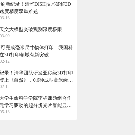
6秒刷新纪录！清华DISH技术破解3D
速度精度双重难题
03-16
天文大模型突破观测深度极限
03-09
6秒可完成毫米尺寸物体打印！我国科
在3D打印领域有新突破
02-12
纪录！清华团队研发亚秒级3D打印
登上《自然》，0.6秒成型毫米级复
02-12
构
大学生命科学学院李栋课题组合作
元学习驱动的超分辨光片智能显微
05-13
技术