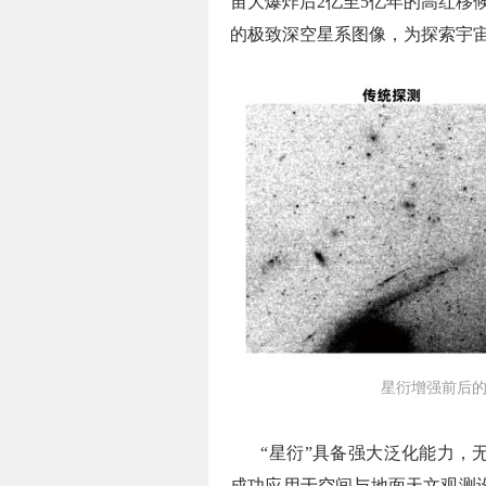
宙大爆炸后2亿至5亿年的高红移
的极致深空星系图像，为探索宇
星衍增强前后
“星衍”具备强大泛化能力，
成功应用于空间与地面天文观测