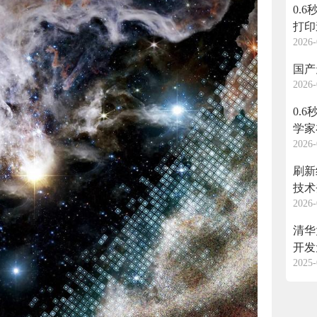
0.
打印
2026-
国产
2026-
0.
学家
2026-
刷新
技术
2026-
杂结
清华
开发
2025-
成像