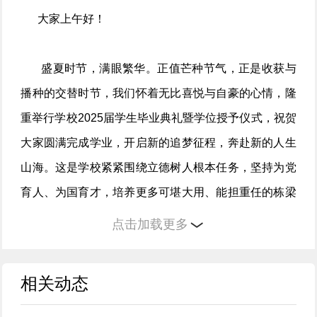
大家上午好！
盛夏时节，满眼繁华。正值芒种节气，正是收获与
播种的交替时节，我们怀着无比喜悦与自豪的心情，隆
重举行学校2025届学生毕业典礼暨学位授予仪式，祝贺
大家圆满完成学业，开启新的追梦征程，奔赴新的人生
山海。这是学校紧紧围绕立德树人根本任务，坚持为党
育人、为国育才，培养更多可堪大用、能担重任的栋梁
之才的鲜明体现。在此，我代表学校向大家表示最热烈
点击加载更多
的祝贺！向辛勤养育你们的父母、悉心培养你们的老
师、热情服务你们的后勤员工表示衷心的感谢！
相关动态
同时，我们还要感恩“第二故乡”淮南。几年来，大