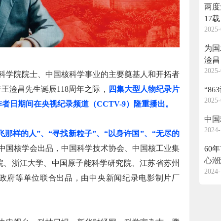
两度
17
2025-
为国
淦昌
2025-
学院院士、中国核科学事业的主要奠基人和开拓者
王淦昌先生诞辰118周年之际，
四集大型人物纪录片
“8
2025-
者日期间在央视纪录频道（CCTV-9）隆重播出。
中国
2024-
那样的人”、“寻找新粒子”、“以身许国”、“无尽的
中国核学会出品，中国科学技术协会、中国核工业集
60
心潮
院、浙江大学、中国原子能科学研究院、江苏省苏州
2024-
政府等单位联合出品，由中央新闻纪录电影制片厂