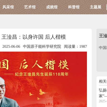
风采馆
艺术馆
成就馆
科普馆
主题展
王
丨王淦昌：以身许国 后人楷模
2025-06-06 中国原子能科学研究院
阅读量：1987
中国
相关
弘扬
家”
2025-