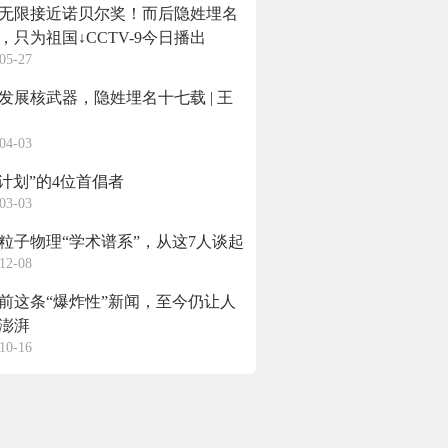
无限接近诺贝尔奖！而后隐姓埋名
载，只为祖国↓CCTV-9今日播出
05-27
发展核武器，隐姓埋名十七载 | 王
04-03
63计划”的4位首倡者
03-03
粒子物理“学术谱系”，从这7人谈起
12-08
年前这条“爆炸性”新闻，至今仍让人
澎湃
10-16