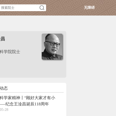
无障碍
淦昌
科学院院士
动态
科学家精神丨“顾好大家才有小
——纪念王淦昌诞辰118周年
05-28