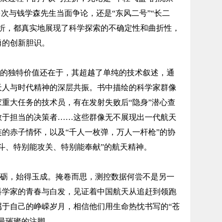
多次与钱学森先生当面争论，还是“东风二号”“长二
挫折，都真实地展现了科学探索的不确定性和曲折性，
勇的创新胆识。
的独特价值还在于，其超越了单纯的技术叙述，通
天人与时代精神的深层共振。书中描绘的科学家群像
重大任务的技术员，有在发射失败后“隐身”潜心查
敢于担当的决策者……这些群像无不展现出一代航天
的赤子情怀，以及“千人一枚弹，万人一杆枪”的协
斗、特别能攻关、特别能奉献”的航天精神。
砺，始得玉成。掩卷而思，测控数据何尝不是另一
科学家的青春与白发，见证着中国航天从追赶到领跑
属于自己的峥嵘岁月，相信他们用生命热忱书写的“苍
最璀璨的注脚。