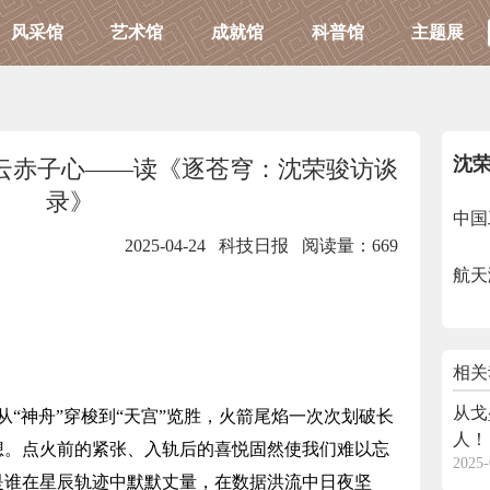
风采馆
艺术馆
成就馆
科普馆
主题展
沈
云赤子心——读《逐苍穹：沈荣骏访谈
录》
中国
2025-04-24 科技日报
阅读量：669
航天
相关
从戈
，从“神舟”穿梭到“天宫”览胜，火箭尾焰一次次划破长
人！
想。点火前的紧张、入轨后的喜悦固然使我们难以忘
2025-
是谁在星辰轨迹中默默丈量，在数据洪流中日夜坚