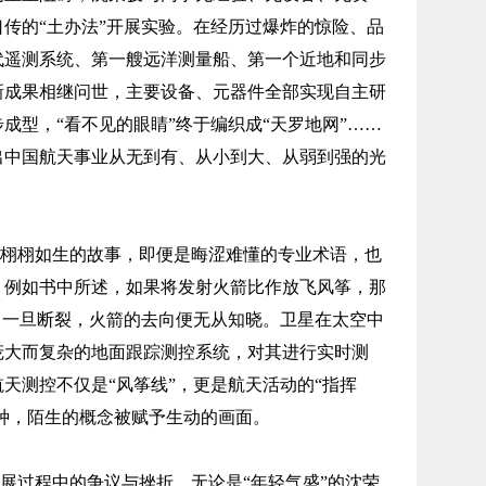
传的“土办法”开展实验。在经历过爆炸的惊险、品
代遥测系统、第一艘远洋测量船、第一个近地和同步
新成果相继问世，主要设备、元器件全部实现自主研
成型，“看不见的眼睛”终于编织成“天罗地网”……
出中国航天事业从无到有、从小到大、从弱到强的光
栩栩如生的故事，即便是晦涩难懂的专业术语，也
。例如书中所述，如果将发射火箭比作放飞风筝，那
，一旦断裂，火箭的去向便无从知晓。卫星在太空中
庞大而复杂的地面跟踪测控系统，对其进行实时测
天测控不仅是“风筝线”，更是航天活动的“指挥
种种，陌生的概念被赋予生动的画面。
展过程中的争议与挫折，无论是“年轻气盛”的沈荣