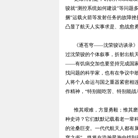
骏就“测控系统如何建设”等问题
捆”运载火箭等发射任务的故障
凸显了航天人实事求是、愈战愈
《逐苍穹——沈荣骏访谈录》
过沈荣骏的个体叙事，折射出航
——有饥病交加也要坚持完成国家
找问题的科学家，也有在争议中
人将个人命运与国之重器紧密相连
作精神，“特别能吃苦、特别能战
惟其艰难，方显勇毅；惟其磨
种史诗？它们默默记载着老一辈
的沧桑巨变。一代代航天人都有
穹之书”，终将在浩瀚星海中找到