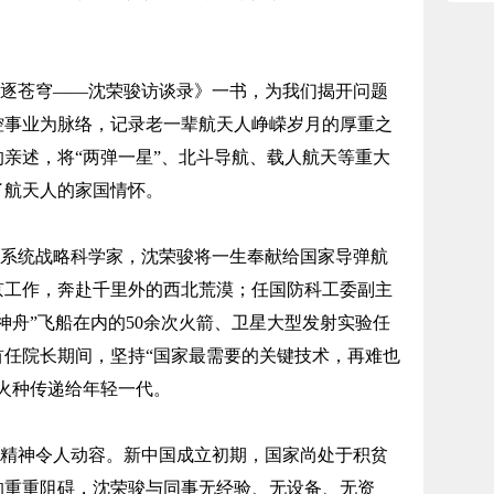
？
逐苍穹——沈荣骏访谈录》一书，为我们揭开问题
控事业为脉络，记录老一辈航天人峥嵘岁月的厚重之
亲述，将“两弹一星”、北斗导航、载人航天等重大
了航天人的家国情怀。
系统战略科学家，沈荣骏将一生奉献给国家导弹航
京工作，奔赴千里外的西北荒漠；任国防科工委副主
神舟”飞船在内的50余次火箭、卫星大型发射实验任
首任院长期间，坚持“国家最需要的关键技术，再难也
火种传递给年轻一代。
精神令人动容。新中国成立初期，国家尚处于积贫
的重重阻碍，沈荣骏与同事无经验、无设备、无资