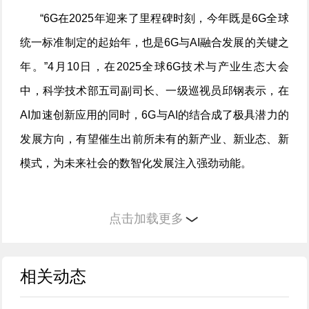
“6G在2025年迎来了里程碑时刻，今年既是6G全球
统一标准制定的起始年，也是6G与AI融合发展的关键之
年。”4月10日，在2025全球6G技术与产业生态大会
中，科学技术部五司副司长、一级巡视员邱钢表示，在
AI加速创新应用的同时，6G与AI的结合成了极具潜力的
发展方向，有望催生出前所未有的新产业、新业态、新
模式，为未来社会的数智化发展注入强劲动能。
今年政府工作报告提出，持续推进“人工智能+”。6G
点击加载更多
也首次写入政府工作报告。大会期间，6G+AI成为高频
词，专家学者、企业代表围绕6G+AI等通信与AI融合问
相关动态
题谈未来、话趋势。