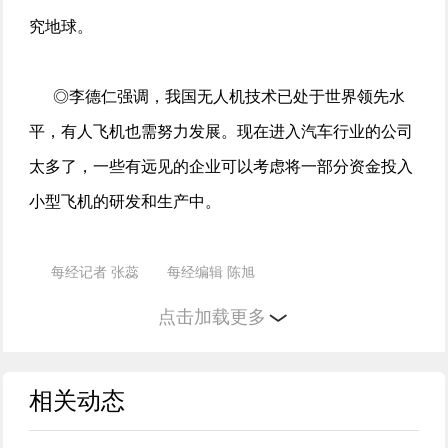
究地球。
◎李德仁强调，我国无人机技术已处于世界领先水
平，有人飞机也需努力发展。现在进入汽车行业的公司
太多了，一些有远见的企业可以考虑将一部分资金投入
小型飞机的研发和生产中。
每经记者 张蕊 每经编辑 陈旭
点击加载更多
3月27日，2025中关村论坛年会在京开幕。今年论
坛年会以“新质生产力与全球科技合作”为主题，国内外
相关动态
科技人员、企业负责人、政府官员和国际组织代表等约
1000人参加开幕式。