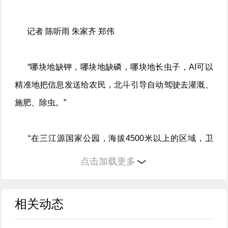
记者 陈听雨 朱家齐 郑伟
“哪块地缺钾，哪块地缺磷，哪块地长虫子，AI可以
精准地把信息发送给农民，北斗引导自动驾驶去灌溉、
施肥、除虫。”
“在三江源国家公园，海拔4500米以上的区域，卫
星、无人机和机器人可以代替人类监测野生动物的行
点击加载更多
踪，把山、水、林、田信息实时送达管理部门。”
相关动态
“通过10个传感器，可见光的、红外的、雷达的，采
集鸟类活动信息，再通过VR技术，戴上VR眼镜，栩栩