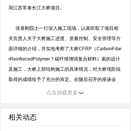
局江苏常泰长江大桥项目。
张喜刚院士一行深入施工现场，认真听取了项目相
关负责人关于大桥施工进度、质量控制、安全管理等方
面详细的介绍，并实地考察了大桥CFRP（CarbonFibe
rReinforcedPolymer？碳纤维增强复合材料）索的设计
及施工，大桥上部结构施工的具体情况，对大桥现阶段
取得的成绩给予了充分的肯定。在随后召开的座谈会
上，张喜刚院士对大桥主塔建设关键技术创新点、丛书
点击加载更多
编写计划以及对CFPR索的安装方案等进行了深入了
解，并对丛书编写及CFRP索安装提出了宝贵的意见和
相关动态
建议。