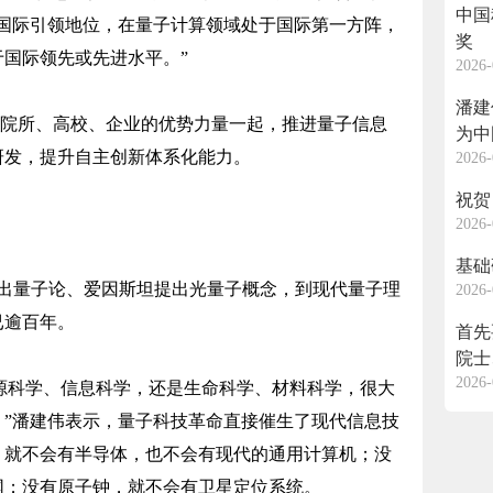
中国
据国际引领地位，在量子计算领域处于国际第一方阵，
奖
国际领先或先进水平。”
2026-
潘建
院所、高校、企业的优势力量一起，推进量子信息
为中
研发，提升自主创新体系化能力。
2026-
祝贺
2026-
基础
出量子论、爱因斯坦提出光量子概念，到现代量子理
2026-
已逾百年。
首先
院士
2026-
毕业
源科学、信息科学，还是生命科学、材料科学，很大
。”潘建伟表示，量子科技革命直接催生了现代信息技
，就不会有半导体，也不会有现代的通用计算机；没
网；没有原子钟，就不会有卫星定位系统。