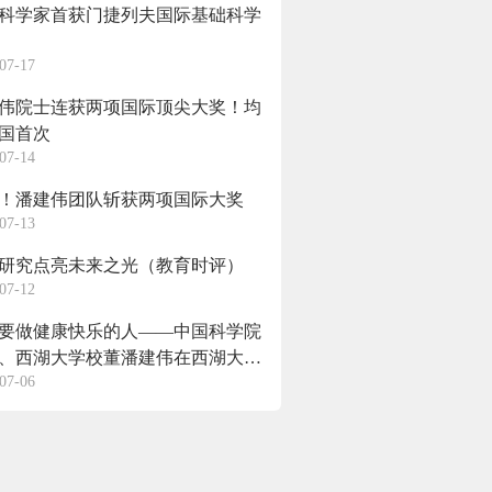
科学家首获门捷列夫国际基础科学
07-17
伟院士连获两项国际顶尖大奖！均
国首次
07-14
！潘建伟团队斩获两项国际大奖
07-13
研究点亮未来之光（教育时评）
07-12
要做健康快乐的人——中国科学院
、西湖大学校董潘建伟在西湖大学
07-06
致辞