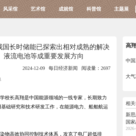
风采馆
艺术馆
成就馆
科普馆
主题展
高
我国长时储能已探索出相对成熟的解决
热、液流电池等成重要发展方向
中国
2024-12-09 每日经济新闻
阅读量：2697
大气
旭
学校长高翔是中国能源领域的一线专家，长期致力
相关
用基础研究和技术研发工作，在能源电力、船舶航运
新思
国家
2026-
与产
染物高效协同控制技术体系，攻克了电厂超低排