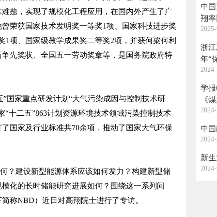
中国
术难题，实现了规模化工程应用，在国内外产生了广
翔率
他曾荣获国家技术发明奖一等奖1项、国家科技进步奖
2025-
奖1项、国家级教学成果奖二等奖2项，并获何梁何利
浙江
新争先奖状、全国五一劳动奖章等，是国务院政府特
年“
2024-
学报
五”国家重点研发计划“大气污染成因与控制技术研
《煤
2024-
“十二五”863计划资源环境技术领域污染控制技术
了国家及行业标准共70余项，推动了国家大气环保
中国
2024-
新生
2024-
何？建设新型能源体系应该如何发力？构建新型储
规模化的长时储能研究进展如何？围绕这一系列问
简称NBD）近日对高翔院士进行了专访。