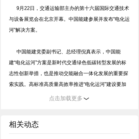
9月22日，交通运输部主办的第十六届国际交通技术
与设备展览会在北京开幕。中国能建参展并发布“电化运
河”解决方案。
中国能建党委副书记、总经理倪真表示，中国能
建“电化运河”方案是新时代交通绿色低碳转型发展的标
志性创新举措，也是推动交能融合一体化发展的重要探
索实践。高标准高质量高效率推进“电化运河”建设要加
强区域联动协调，系统打造大运河航运业协同发展模
点击加载更多
式；加强技术规范引领，系统制定电动船舶及补能设施
的行业标准；加强智慧航运赋能，系统做强做实大运河
相关动态
交能融合大数据平台；加强产业联动发展，系统构建大
运河绿色航运的产业链合作体系。