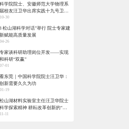
科学院院士、安徽师范大学物理系
87届校友汪卫华出席实践十九号卫星
10-30
后载荷交付仪式
023 松山湖科学对话”举行 院士专家建
新赋能高质量发展
04-26
专家谈科研助理岗位开发——实现
和科研“双赢”
07-01
看东莞｜中国科学院院士汪卫华：
创新需要久久为功
01-19
松山湖材料实验室主任汪卫华院士
科学探索精神 耕耘改革创新的“试
11-11
”