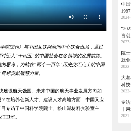
中国
19
2024-
返回
“2
言创
2023-
学院院刊》与中国互联网新闻中心联合出品，通过
院士
讨迈入“十四五”的中国社会在各领域的发展前路。
就业
的思考，为站在“两个一百年”历史交汇点上的中国
2022-
年目标贡献智慧力量。
大咖
科技
建设航天强国。未来中国的航天事业发展方向如
2022-
吗？在培养创新人才、建设人才高地方面，中国又应
专访
节目专访了中国科学院院士、松山湖材料实验室主
丨用
2021-
验田
员汪卫华。