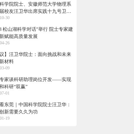
科学院院士、安徽师范大学物理系
87届校友汪卫华出席实践十九号卫星
10-30
后载荷交付仪式
023 松山湖科学对话”举行 院士专家建
新赋能高质量发展
04-26
议】汪卫华院士：面向挑战和未来
新材料
03-09
专家谈科研助理岗位开发——实现
和科研“双赢”
07-01
看东莞｜中国科学院院士汪卫华：
创新需要久久为功
01-19