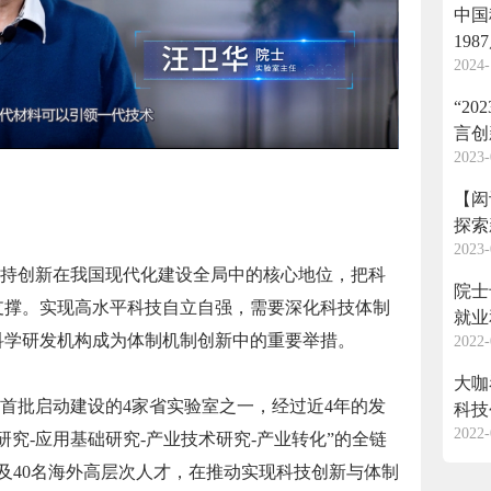
中国
19
2024-
返回
“2
言创
2023-
【闳
探索
2023-
持创新在我国现代化建设全局中的核心地位，把科
院士
支撑。实现高水平科技自立自强，需要深化科技体制
就业
科学研发机构成为体制机制创新中的重要举措。
2022-
大咖
首批启动建设的4家省实验室之一，经过近4年的发
科技
2022-
究-应用基础研究-产业技术研究-产业转化”的全链
及40名海外高层次人才，在推动实现科技创新与体制