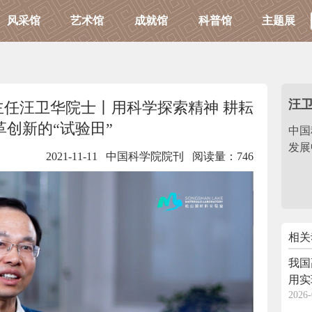
风采馆
艺术馆
成就馆
科普馆
主题展
汪
任汪卫华院士丨用科学探索精神 耕耘
革创新的“试验田”
中国
发展
2021-11-11 中国科学院院刊
阅读量：746
相关
我国
用实
2026-