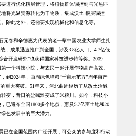
需要进行优化耕层管理，将植物群体调控到与光热匹
地将光温资源转化为干物质，集成沃土-根层调控-
式。除此之外，还需要实现机械化和信息化等。
以石元春和辛德惠为代表的老一辈中国农业大学师生扎
战，成果迅速推广到全国，涉及3.8亿人口、4.7亿低
合开发研究”也获得国家科技进步特等奖。2009
国第一个科技小院，与农民一起开展作物高产高效、
到2024年，曲周绿色增粮“千亩示范方”周年亩产
半粮”的重大突破。51年来，河北曲周经历了从改土治碱
的转变，昔日的盐碱滩变成了米粮川。如今，科技小
已遍布全国1800多个地点，惠及5.7亿亩土地和20
业绿色发展中的巨大潜力。
已在全国范围内广泛开展，可公众的参与度和行动