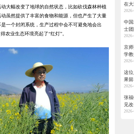
在大
活动大幅改变了地球的自然状态，比如砍伐森林种植
2026-
活动虽然提供了丰富的食物和能源，但也产生了大量
中国
不是一个封闭系统，生产过程中会不可避免地会出
士团
使得农业生态环境亮起了“红灯”。
2026-
推动
京师
学教
2026-
地头
这位
果留
2026-
张福
见改
2026-