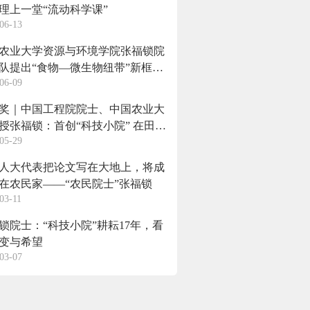
理上一堂“流动科学课”
06-13
农业大学资源与环境学院张福锁院
队提出“食物—微生物纽带”新框架
06-09
食物系统营养健康与可持续转型
奖｜中国工程院院士、中国农业大
授张福锁：首创“科技小院” 在田间
05-29
培育人才
人大代表把论文写在大地上，将成
在农民家——“农民院士”张福锁
03-11
锁院士：“科技小院”耕耘17年，看
变与希望
03-07