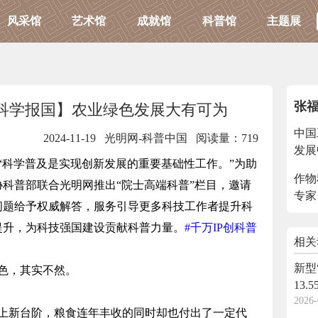
风采馆
艺术馆
成就馆
科普馆
主题展
张
士谈科学报国】农业绿色发展大有可为
中国
2024-11-19 光明网-科普中国
阅读量：719
发展
科学普及是实现创新发展的重要基础性工作。”为助
作物
科普部联合光明网推出“院士高端科普”栏目，邀请
专家
问题给予权威解答，服务引导更多科技工作者提升科
提升，为科技强国建设贡献科普力量。
#千万IP创科普
相关
新型
色，其实不然。
13.5
2026-
新台阶，粮食连年丰收的同时却也付出了一定代