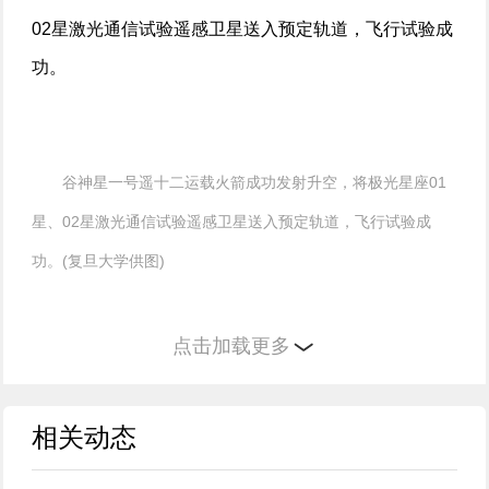
02星激光通信试验遥感卫星送入预定轨道，飞行试验成
功。
谷神星一号遥十二运载火箭成功发射升空，将极光星座01
星、02星激光通信试验遥感卫星送入预定轨道，飞行试验成
功。(复旦大学供图)
其中，“极光星座01星”还有一个名字——复旦信息
点击加载更多
星，是复旦大学信息科学与工程学院(下文简称：信息学
院)的冠名星。中国科学院院士、电磁波与遥感科学专
相关动态
家、信息学院教授金亚秋为之命名。