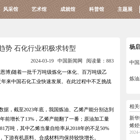
风采馆
艺术馆
成就馆
科普馆
主题展
杨
趋势 石化行业积极求转型
2024-03-19 中国新闻网
阅读量：883
中国
 王恩博)随着一批千万吨级炼化一体化、百万吨级乙
炼油
近年来中国石化工业快速发展。在此过程中不乏挑战
。
相关
据，截至2023年底，我国炼油、乙烯产能分别达到
新华
能较5年前增长了13%，乙烯产能翻了一番；原油加工量
烯烃
681万吨，其中乙烯当量自给率从2018年的不足50%
2024-
此同时，下游有机原料、合成材料均保持较快增长。