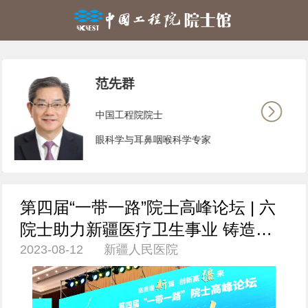
范先群
中国工程院院士
眼科学与耳鼻咽喉科学专家
第四届“一带一路”院士高峰论坛 | 六
院士助力新疆医疗卫生事业 铸造辐
2023-08-12 新疆人民医院
射中亚医疗服务新格局