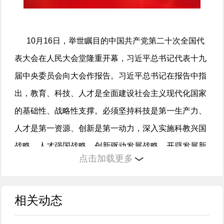
10月16日，举世瞩目的中国共产党第二十次全国代
表大会在人民大会堂隆重开幕，习近平总书记代表十九
届中央委员会向大会作报告。习近平总书记在报告中指
出，教育、科技、人才是全面建设社会主义现代化国家
的基础性、战略性支撑。必须坚持科技是第一生产力、
人才是第一资源、创新是第一动力，深入实施科教兴国
战略、人才强国战略、创新驱动发展战略，开辟发展新
点击加载更多
领域新赛道，不断塑造发展新动能新优势。两院院士纷
纷表示，党的二十大报告高屋建瓴、内涵丰富、思想深
邃，启迪思想、凝聚人心、催人奋进，在未来的科学研
相关动态
究中脚踏实地、勇于创新，为新时代教育强国、科技强