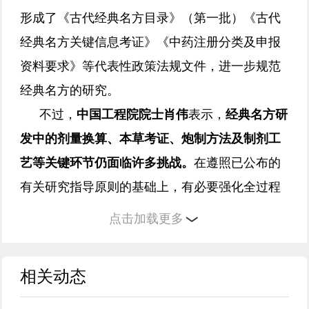
形成了《古代经典名方目录》（第一批）《古代
经典名方关键信息考证》《中药注册分类及申报
资料要求》等代表性政策法规文件，进一步规范
经典名方的研究。
不过，
中国工程院院士肖伟
表示，
经典名方研
发中的剂量换算、本草考证、炮制方法及制剂工
艺等关键环节仍面临许多挑战。
在遵照已公布的
有关研究指导原则的基础上，有必要强化全过程
质量控制，从多个层面加强药材和饮片的质量控
点击加载更多
制，明确关键质量属性和关键工艺参数，建立全
过程质量控制体系，提升经典名方制剂的质量控
相关动态
制水平。
经典名方不同研究阶段其相关研究路径也有所