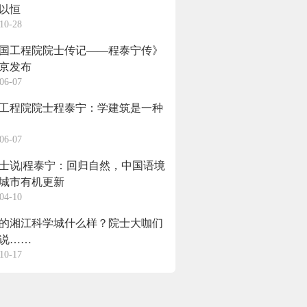
以恒
10-28
国工程院院士传记——程泰宁传》
京发布
06-07
工程院院士程泰宁：学建筑是一种
06-07
士说|程泰宁：回归自然，中国语境
城市有机更新
04-10
的湘江科学城什么样？院士大咖们
说……
10-17