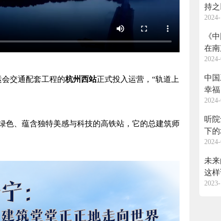
持之
2024-
《中
在南
2024-
中国
运会交通配套工程的
杭州西站
正式投入运营，“轨道上
幸福
2024-
听院
色、蕴含独特美感与科技的高铁站，它的总建筑师
下的
2024-
未来
这样
2023-