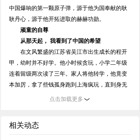
中国爆响的第一颗原子弹，源于他为国奉献的耿
耿丹心，源于他开拓进取的赫赫功勋。
顽童的自尊
从那天起， 我看到了中国的希望
在文风繁盛的江苏省吴江市出生成长的程开
甲，幼时并不好学。他小时候贪玩，小学二年级
连着留级两次读了三年。家人将他转学，他竟变
本加厉，拿了些钱孤身跑到上海疯玩，直到身无
分文露宿街头，最后被家人找回，痛打一顿。
点击加载更多
或许正是这一顿痛打惊醒了程开甲，他环顾
周围，发现自己早就是班级里年龄和个头最大的
相关动态
学生了。12岁的他顿感羞愧，暗下决心：现在起
发奋读书！