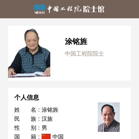
涂铭旌
中国工程院院士
个人信息
姓名
:
涂铭旌
民族
:
汉族
性别
:
男
国籍
:
中国