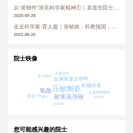
从“老物件”洞见科学家精神①｜袁道先院士的“地质宝贝”
2025-05-28
走近科学家·育人篇｜涂铭旌：科教报国，精勤育人
2022-06-22
院士映像
金属材料
复合材料
金属基复合材料
机械装备
压敏陶瓷
氢脆
金属材料断裂
耐寒高强钢
断裂力学
稀土
功能材料
纳米材料
您可能感兴趣的院士