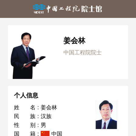
姜会林
中国工程院院士
个人信息
姓名
:
姜会林
民族
:
汉族
性别
:
男
国籍
:
中国