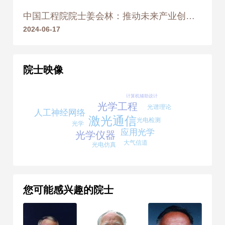
2009年
荣获 高等教育（本科）国家
中国工程院院士姜会林：推动未来产业创新发展，吉林具有基础和优势
级教学成果奖 一等奖
2024-06-17
2009年
荣获 军队科学技术进步
奖 一等奖
院士映像
2009年
荣获 国家科学技术进步
计算机辅助设计
奖 二等奖
光学工程
光谱理论
人工神经网络
激光通信
光电检测
2010
光学
应用光学
光学仪器
大气信道
2010年
荣获 国家技术发明奖 二等
光电仿真
奖
2011
您可能感兴趣的院士
2011年
荣获 吉林省科学技术进步
奖 三等奖