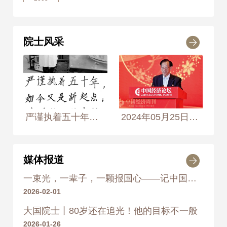
2005年
荣获 吉林省科学技术进步
奖 一等奖
院士风采
2007
2007年
荣获 吉林省科学技术进步
奖 一等奖
2008
严谨执着五十年，如今又是新起点；爱国敬业勤奉献，光耀中华谱新篇。 2016年4月20日， 摄于长春理工大学空间光电技术国家地方联合工程研究中心 摄影师：黄慧靖、侯艺兵
2024年05月25日，中国工程院院士姜会林在第十九届中国经济论坛主论坛上发表主旨演讲
2008年
荣获 国防科学技术进步
奖 一等奖
媒体报道
2009
一束光，一辈子，一颗报国心——记中国工程院院士姜会林
2009年
荣获 高等教育（本科）国家
2026-02-01
级教学成果奖 二等奖
大国院士丨80岁还在追光！他的目标不一般
2026-01-26