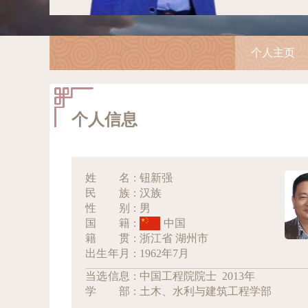
个人主页
个人信息
姓名
:
钮新强
民族
:
汉族
性别
:
男
国籍
:
中国
籍贯
:
浙江省 湖州市
出生年月
:
1962年7月
当选信息
:
中国工程院院士 2013年
学部
:
土木、水利与建筑工程学部