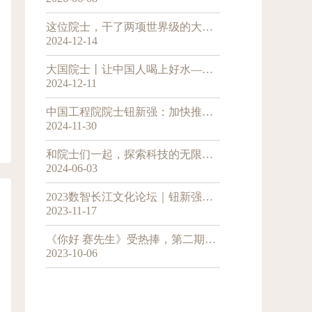
这位院士，干了两项世界级的大工程
2024-12-14
大国院士丨让中国人喝上好水——专访中国工程院院士钮新强
2024-12-11
中国工程院院士钮新强：加快推进荆汉运河建设 打通长江黄金水道“最后一公里”
2024-11-30
和院士们一起，探索科技的无限可能，共同见证新质生产力的诞生与成长
2024-06-03
2023数智长江文化论坛｜钮新强：知水治水智水，数智技术赋能长江高质量发展
2023-11-17
《你好 赛先生》受热捧，第二期带观众认识“追光人”
2023-10-06