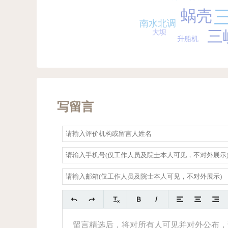
蜗壳
南水北调
三
大坝
升船机
写留言