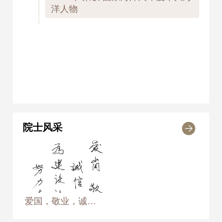
洋人物
院士风采
爱国，敬业，诚信，友善，为建设海洋强国努力奋斗 2014年10月17日， 摄于无锡中国船舶重工集团公司第七〇二研究所“蛟龙号”平台 摄影师：黄慧靖、侯艺兵