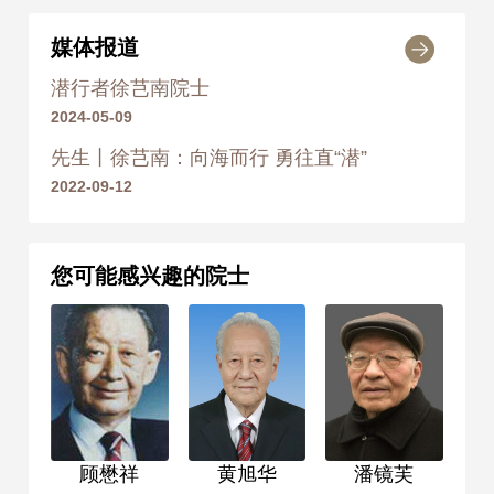
媒体报道
潜行者徐芑南院士
2024-05-09
先生丨徐芑南：向海而行 勇往直“潜”
2022-09-12
您可能感兴趣的院士
顾懋祥
黄旭华
潘镜芙