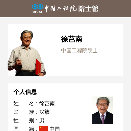
徐芑南
中国工程院院士
个人信息
姓名
:
徐芑南
民族
:
汉族
性别
:
男
国籍
:
中国