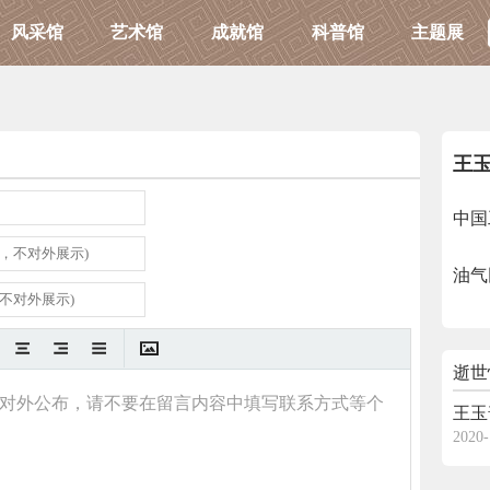
风采馆
艺术馆
成就馆
科普馆
主题展
王
中国
油气
逝世
王玉
2020-