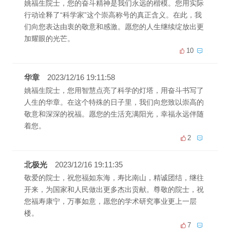
姚福生院士，您的奋斗精神是我们永远的楷模。您用实际
行动诠释了“科学家”这个崇高称号的真正含义。在此，我
们向您表达由衷的敬意和感激。愿您的人生继续绽放出更
加耀眼的光芒。
10
华章
2023/12/16 19:11:58
姚福生院士，您用智慧点亮了科学的灯塔，用奋斗书写了
人生的华章。在这个特殊的日子里，我们向您致以崇高的
敬意和深深的祝福。愿您的生活充满阳光，幸福永远伴随
着您。
2
北极光
2023/12/16 19:11:35
敬爱的院士，祝您福如东海，寿比南山，精诚团结，继往
开来，为国家和人民做出更多杰出贡献。尊敬的院士，祝
您福寿康宁，万事如意，愿您的学术研究事业更上一层
楼。
7