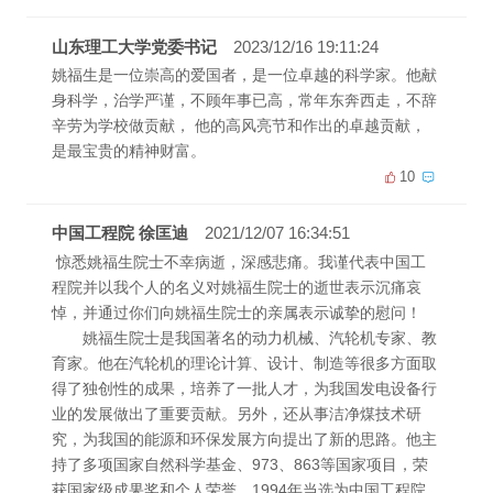
山东理工大学党委书记
2023/12/16 19:11:24
姚福生是一位崇高的爱国者，是一位卓越的科学家。他献
身科学，治学严谨，不顾年事已高，常年东奔西走，不辞
辛劳为学校做贡献， 他的高风亮节和作出的卓越贡献，
是最宝贵的精神财富。
10
中国工程院 徐匡迪
2021/12/07 16:34:51
惊悉姚福生院士不幸病逝，深感悲痛。我谨代表中国工
程院并以我个人的名义对姚福生院士的逝世表示沉痛哀
悼，并通过你们向姚福生院士的亲属表示诚挚的慰问！
姚福生院士是我国著名的动力机械、汽轮机专家、教
育家。他在汽轮机的理论计算、设计、制造等很多方面取
得了独创性的成果，培养了一批人才，为我国发电设备行
业的发展做出了重要贡献。另外，还从事洁净煤技术研
究，为我国的能源和环保发展方向提出了新的思路。他主
持了多项国家自然科学基金、973、863等国家项目，荣
获国家级成果奖和个人荣誉。1994年当选为中国工程院