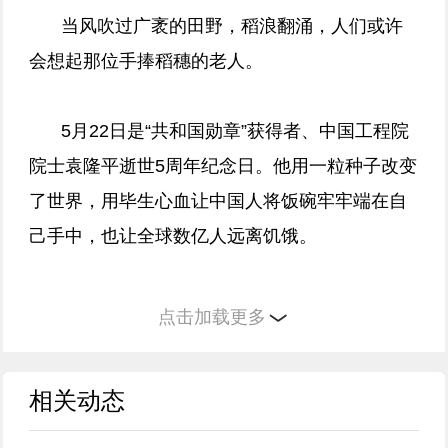
当风吹过广袤的田野，稻浪翻涌，人们或许
会想起那位手捧稻穗的老人。
5月22日是“共和国勋章”获得者、中国工程院
院士袁隆平逝世5周年纪念日。他用一粒种子改变
了世界，用毕生心血让中国人将饭碗牢牢端在自
己手中，也让全球数亿人远离饥饿。
袁隆平曾说：“人就像一粒种子，要做一粒好
点击加载更多
种子。”他用一生践行这句话。
相关动态
今天，我们缅怀他，不只为铭记这位国之脊
梁的丰功伟绩，更为接过那粒“种子”，将他的精