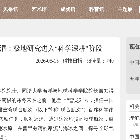
风采馆
艺术馆
成就馆
科普馆
主题展
翦
湣：极地研究进入“科学深耕”阶段
2026-05-15 科技日报
阅读量：740
中国
海洋
学院院士、同济大学海洋与地球科学学院院长翦知湣
南极的寒冬来临之前，他登上“雪龙2”号，担任中国
相关
普里兹湾联合航次（以下简称“联合航次”）首席科学家
理解
成考察任务，顺利返沪。通过这次珍贵的秋季航次，翦
2026-
地冰原，在普里兹湾的寒流与海冰之间，探寻全球气
中国
码”。