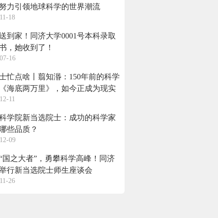
努力引领地球科学的世界潮流
11-18
送到家！同济大学0001号本科录取
书，她收到了！
07-16
士忙点啥丨翦知湣：150年前的科学
《海底两万里》，如今正成为现实
12-11
科学院新当选院士：成功的科学家
哪些品质？
12-09
“国之大者”，勇攀科学高峰！同济
举行新当选院士师生座谈会
11-26