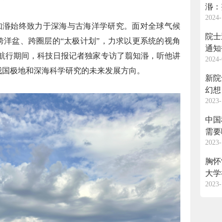
湣：
2024-
知湣始终致力于深海与古海洋学研究。面对全球气候
院士
跨洋盆、跨圈层的“太极计划”，力求以更系统的视角
通知
号航行期间，科技日报记者独家专访了翦知湣，听他讲
2024-
我国极地和深海科学研究的未来发展方向。
新院
幻想
2023-
中国
需要
2023-
胸怀
大学
2023-