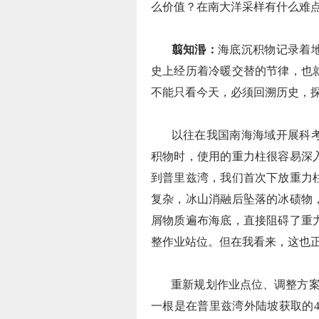
么价值？在南大洋采样有什么难
翦知湣：
海底沉积物记录着
史上经历着冷暖交替的节律，也
不能只看今天，必须回溯历史，
以往在我国南海海域开展科
积物时，使用的重力柱很容易深
到普里兹湾，我们首次下放重力
复杂，冰山消融后坠落的冰碛物
屑物质遍布海底，直接阻碍了重
整作业站位。但在我看来，这也
重新规划作业点位、调整方案
一根是在普里兹湾外陆坡获取的4