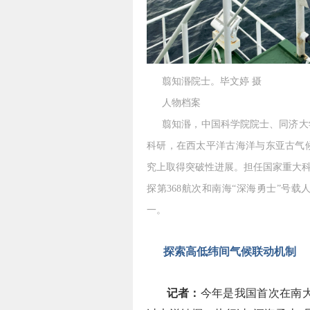
翦知湣院士。毕文婷 摄
人物档案
翦知湣，中国科学院院士、同济大学
科研，在西太平洋古海洋与东亚古气
究上取得突破性进展。担任国家重大科
探第368航次和南海“深海勇士”号
一。
探索高低纬间气候联动机制
记者：
今年是我国首次在南