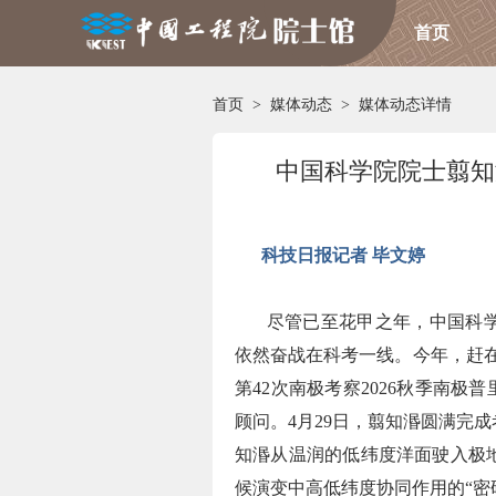
首页
首页
>
媒体动态
>
媒体动态详情
中国科学院院士翦知
科技日报记者 毕文婷
尽管已至花甲之年，中国科
依然奋战在科考一线。今年，赶在
第42次南极考察2026秋季南极
顾问。4月29日，翦知湣圆满完
知湣从温润的低纬度洋面驶入极
候演变中高低纬度协同作用的“密