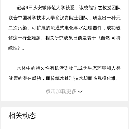
记者9日从安徽师范大学获悉，该校熊宇杰教授团队
联合中国科学技术大学俞汉青院士团队，研发出一种无
二次污染、可扩展的流通式电化学水处理器件，成功破
解这一行业难题。相关研究成果日前发表于《自然·可持
续性》。
水体中的持久性有机污染物已成为生态环境和人类
健康的潜在威胁，而传统水处理技术却面临规模化难、
易产生二次污染等现实问题。药物、个人护理品以及内
点击加载更多
分泌干扰物等持久性有机污染物广泛存在于自然水环境
中，即便处于痕量浓度范围也会带来高风险。而传统电
相关动态
化学高级氧化技术，因需添加支持电解质、仅利用半电
池反应、有效反应面积小等问题，难以实现实际工程应