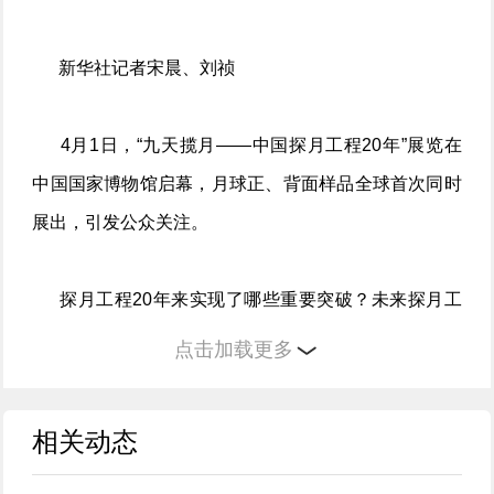
新华社记者宋晨、刘祯
4月1日，“九天揽月——中国探月工程20年”展览在
中国国家博物馆启幕，月球正、背面样品全球首次同时
展出，引发公众关注。
探月工程20年来实现了哪些重要突破？未来探月工
程还有哪些亮点？新华社记者在展览首日采访了中国工
点击加载更多
程院院士、中国探月工程总设计师吴伟仁。
相关动态
月球正面、背面样品首次同台