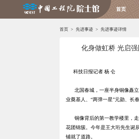
首页
首页
>
先进事迹
>
先进事迹详情
化身做虹桥 光启强
科技日报记者 杨 仑
北国春城，一座半身铜像矗立
业奠基人、“两弹一星”元勋、长
铜像背后的第一教学楼里，走
花团锦簇。今年是王大珩先生诞辰
铺就了道路。