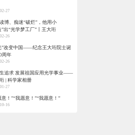
02-27
读博、痴迷“破烂”，他用小
造”出“光学梦工厂”丨王大珩
02-26
光”改变中国——纪念王大珩院士诞
10周年
02-26
生追求 发展祖国应用光学事业——
珩 | 科学家相册
01-27
愿意！”“我愿意！”“我愿意！”
10-16