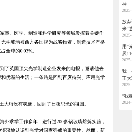
神
2025-
放弃
米“
术在军事、医学、制造和科学研究等领域发挥着关键作
2025-
。光学玻璃被西方各国视为战略物资，制造技术严格
用“
全球的0.03%。
辰1
2025-
珩接到了英国顶尖光学制造企业发来的电报，邀请他去
我一
薪和优渥的生活；一条路是回到百废待兴、应用光学
王大
2025-
“我
2024-
”王大珩没有犹豫，回到了日夜思念的祖国。
海外求学工作多年，进行过200多锅玻璃熔炼实验，
他深深地认识到光学对国家强盛的重要性。然而，新