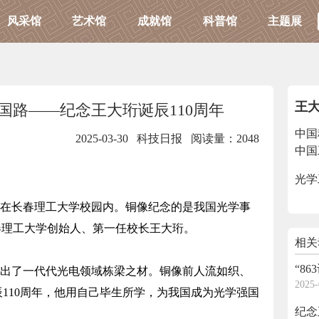
风采馆
艺术馆
成就馆
科普馆
主题展
王
国路——纪念王大珩诞辰110周年
中国
2025-03-30 科技日报
阅读量：2048
中国
光学
在长春理工大学校园内。铜像纪念的是我国光学事
春理工大学创始人、第一任校长王大珩。
相关
“8
出了一代代光电领域栋梁之材。铜像前人流如织、
2025-
110周年，他用自己毕生所学，为我国成为光学强国
纪念王