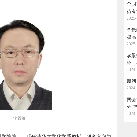
全国
待有
2025-
李景
撑高
2025-
李景
环，
2024-
新污
2024-
两会
分“
2024-
李景虹
科学院院士、现任清华大学化学系教授。研究方向为