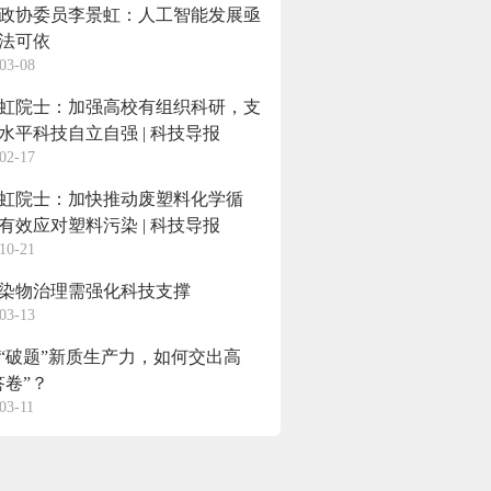
政协委员李景虹：人工智能发展亟
法可依
03-08
虹院士：加强高校有组织科研，支
水平科技自立自强 | 科技导报
02-17
虹院士：加快推动废塑料化学循
有效应对塑料污染 | 科技导报
10-21
染物治理需强化科技支撑
03-13
“破题”新质生产力，如何交出高
答卷”？
03-11