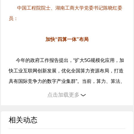
中国工程院院士、湖南工商大学党委书记陈晓红委
员：
加快“四算一体”布局
今年的政府工作报告提出，“扩大5G规模化应用，加
快工业互联网创新发展，优化全国算力资源布局，打造
具有国际竞争力的数字产业集群”。当前，算力、算法、
算据、算网（以下简称“四算”）的协同发展，已成为提
点击加载更多
高国家竞争力和抢占全球数字经济制高点的战略抉择。
相关动态
加快我国“四算一体”布局，可为发展人工智能、量
子信息等前沿领域提供高效算力、先进算法及海量算据