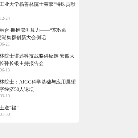
工业大学杨善林院士荣获“特殊贡献
12-24
融合 拥抱澎湃算力——“东数西
芜湖集群创新大会侧记
06-21
林院士讲述科技战略供应链 安徽大
长孙长银主持报告会
06-13
林院士：AIGC科学基础与应用展望
字经济50人论坛
03-10
士送“福”
01-30