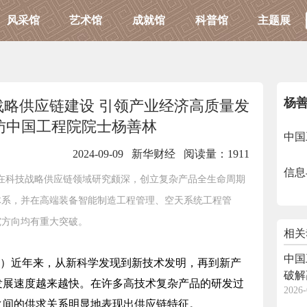
风采馆
艺术馆
成就馆
科普馆
主题展
杨
略供应链建设 引领产业经济高质量发
访中国工程院院士杨善林
中国
2024-09-09 新华财经
阅读量：1911
信息
在科技战略供应链领域研究颇深，创立复杂产品全生命周期
体系，并在高端装备智能制造工程管理、空天系统工程管
究方向均有重大突破。
相关
中国
菁）近年来，从新科学发现到新技术发明，再到新产
破解
发展速度越来越快。在许多高技术复杂产品的研发过
2026-
联网
之间的供求关系明显地表现出供应链特征。