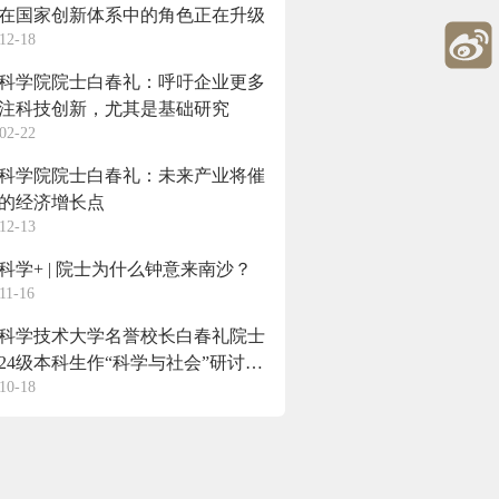
在国家创新体系中的角色正在升级
12-18
科学院院士白春礼：呼吁企业更多
注科技创新，尤其是基础研究
02-22
科学院院士白春礼：未来产业将催
的经济增长点
12-13
科学+ | 院士为什么钟意来南沙？
11-16
科学技术大学名誉校长白春礼院士
024级本科生作“科学与社会”研讨课
10-18
报告